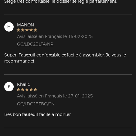
Siège très confortable, le dossier se règle parfaitement.
MANON
M
Avis laissé en Français le 15-02-2025
GC/LDC23LTA/NR
Super! Fauteuil confortable et facile à assembler. Je vous le 
recommande!
Khalid
K
Avis laissé en Français le 27-01-2025
GC/LDC23FBC/CN
tres bon fauteuil facile a monter