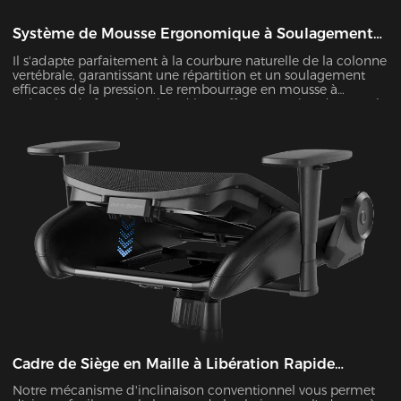
Système de Mousse Ergonomique à Soulagement
de la Pression
Il s'adapte parfaitement à la courbure naturelle de la colonne
vertébrale, garantissant une répartition et un soulagement
efficaces de la pression. Le rembourrage en mousse à
mémoire de forme à rebond lent offre un soutien doux mais
ferme pour améliorer le confort pendant les longues
périodes de siège.
Cadre de Siège en Maille à Libération Rapide
Modulaire
Notre mécanisme d'inclinaison conventionnel vous permet