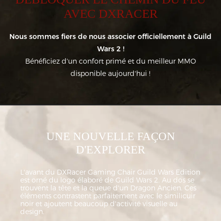
AVEC DXRACER
Nous sommes fiers de nous associer officiellement à Guild
Wars 2 !
Bénéficiez d'un confort primé et du meilleur MMO
disponible aujourd'hui !
UNE NOUVELLE FAÇON
D'EXPLORER
L'avant du DXRacer Gaming Chair Guild Wars Edition
est orné du logo élaboré de Guild Wars 2. Au dos se
trouvent la tête et la queue d'un Dragon Ancien. Ces
éléments contrastent parfaitement avec le similicuir
noir et ajoutent beaucoup d'activité visuelle au
design.