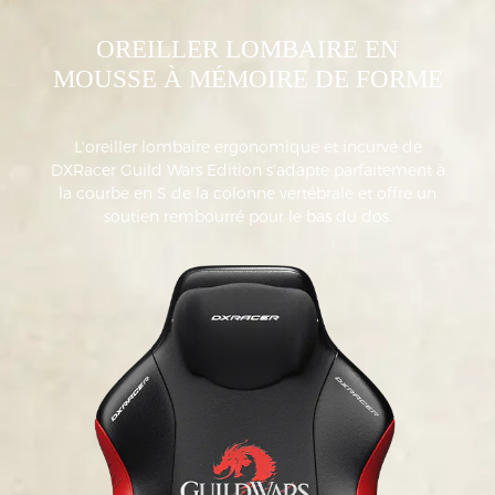
OREILLER LOMBAIRE EN
MOUSSE À MÉMOIRE DE FORME
L'oreiller lombaire ergonomique et incurvé de
DXRacer Guild Wars Edition s'adapte parfaitement à
la courbe en S de la colonne vertébrale et offre un
soutien rembourré pour le bas du dos.