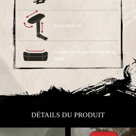
Accoudoir 4D
Coussin de siège extra large et
épais.
DÉTAILS DU PRODUIT