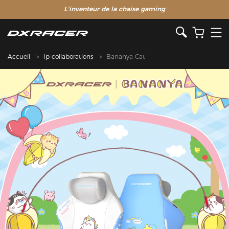
L'inventeur de la chaise gaming
Accueil
Ip-collaborations
Bananya-Cat