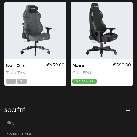
€439.00
€599.00
Noir Gris
Noire
Tissu Tissé
Cuir EPU
L
XL
En stock
XXL
SOCIÉTÉ
Blog
Notre Histoire