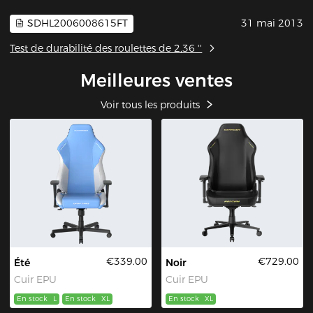
SDHL2006008615FT
31 mai 2013
Test de durabilité des roulettes de 2,36 ''
Meilleures ventes
Voir tous les produits
€339.00
€729.00
Été
Noir
Cuir EPU
Cuir EPU
En stock
L
En stock
XL
En stock
XL