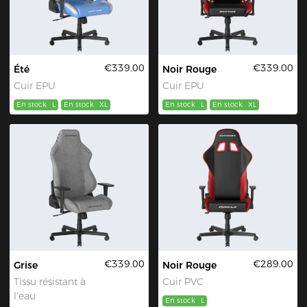
€339.00
€339.00
Été
Noir Rouge
Cuir EPU
Cuir EPU
En stock
L
En stock
XL
En stock
L
En stock
XL
€339.00
€289.00
Grise
Noir Rouge
Tissu résistant à
Cuir PVC
l'eau
En stock
L