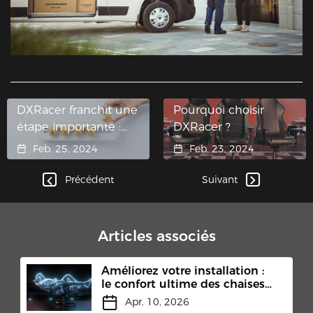
DXRacer franchit une
Pourquoi choisir
étape importante :
DXRacer ?
Plus de 10 000
Feb. 25, 2024
Feb. 23, 2024
commentaires sur
Amazon
Précédent
Suivant
Articles associés
Améliorez votre installation :
le confort ultime des chaises
gaming DXRacer avec repose-
Apr. 10, 2026
pieds