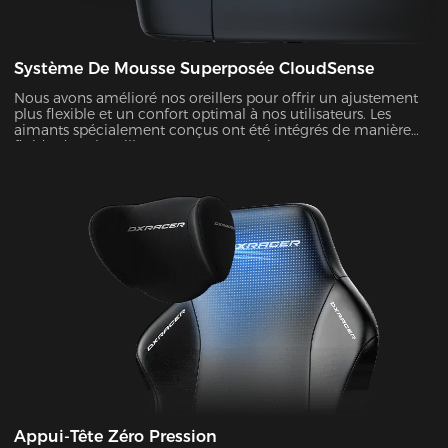
Système De Mousse Superposée CloudSense
Nous avons amélioré nos oreillers pour offrir un ajustement
plus flexible et un confort optimal à nos utilisateurs. Les
aimants spécialement conçus ont été intégrés de manière
fluide dans l'oreiller, permettant un ajustement sur une
gamme beaucoup plus large. Avec son design à ailes et sa
mousse à mémoire de forme à rebond lent, il maintient
votre tête dans une position parfaitement neutre. Il offre un
soutien ergonomique supplémentaire et soulage la pression
sur votre tête et votre cou. Notre design soigneusement
conçu, avec sa maîtrise magnétique, garantira que votre
appui-tête reste fermement en place, vous offrant ainsi la
tranquillité d'esprit que vous méritez.
Appui-Tête Zéro Pression