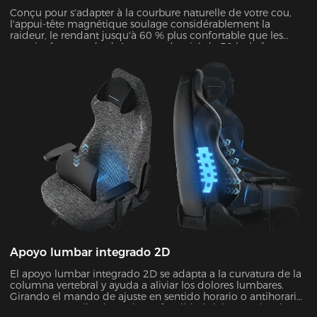
Conçu pour s'adapter à la courbure naturelle de votre cou,
l'appui-tête magnétique soulage considérablement la
raideur, le rendant jusqu'à 60 % plus confortable que les
appuis-têtes standard. Avec une densité de 50 kg/m³ et un
réglage de hauteur de 4.7’’ (12 cm), il s'adapte
dynamiquement à l'angle Cobb de votre cou (28°-34°).
Apoyo lumbar integrado 2D
El apoyo lumbar integrado 2D se adapta a la curvatura de la
columna vertebral y ayuda a aliviar los dolores lumbares.
Girando el mando de ajuste en sentido horario o antihorario
se aumenta o disminuye la profundidad del apoyo lumbar.