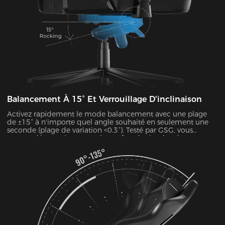
Balancement À 15° Et Verrouillage D'inclinaison
Activez rapidement le mode balancement avec une plage
de ±15° à n'importe quel angle souhaité en seulement une
seconde (plage de variation <0.3°). Testé par GSG, vous
pouvez désormais amener le confort des jambes à un tout
nouveau niveau, que vous soyez en train de jouer, de vous
allonger, de regarder des films, ou plus encore.