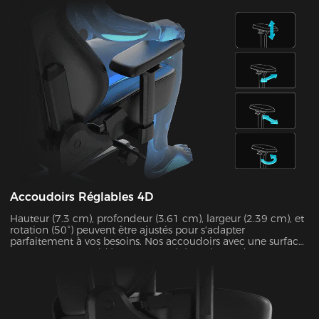
*Algunos modelos han sido mejorados con soporte lumbar
magnético.
Accoudoirs Réglables 4D
Hauteur (7.3 cm), profondeur (3.61 cm), largeur (2.39 cm), et
rotation (50°) peuvent être ajustés pour s'adapter
parfaitement à vos besoins. Nos accoudoirs avec une surface
en mousse PU antidérapante ont été testés pendant 60 000
cycles par SGS pour garantir leur stabilité. Ils peuvent
supporter jusqu'à 15 kg et soulager 48 % de la pression sur
les coudes.