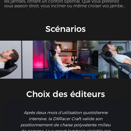
les jambes, offrant un confort optimal. Que vous préfériez
vous asseoir droit, vous incliner ou même croiser vos jambes,
notre coussin de siège extra-large de 57.5cm est conçu pour
soutenir toutes vos positions préférées.
Scénarios
Choix des éditeurs
Après deux mois d’utilisation quotidienne
intensive, la DXRacer Craft valide son
positionnement de chaise polyvalente milieu
de gamme. Le support lombaire réglable par